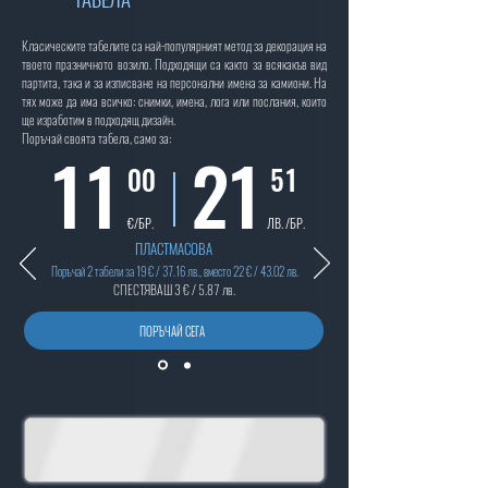
Класическите табелите са най-популярният метод за декорация на
твоето празничното возило. Подходящи са както за всякакъв вид
партита, така и за изписване на персонални имена за камиони. На
тях може да има всичко: снимки, имена, лога или послания, които
ще изработим в подходящ дизайн.
Поръчай своята табела, само за:
11
21
00
51
€/БР.
ЛВ. /БР.
ПЛАСТМАСОВА
Поръчай 2 табели за 19 € / 37.16 лв., вместо 22 € / 43.02 лв.
СПЕСТЯВАШ 3 € / 5.87 лв.
ПОРЪЧАЙ СЕГА