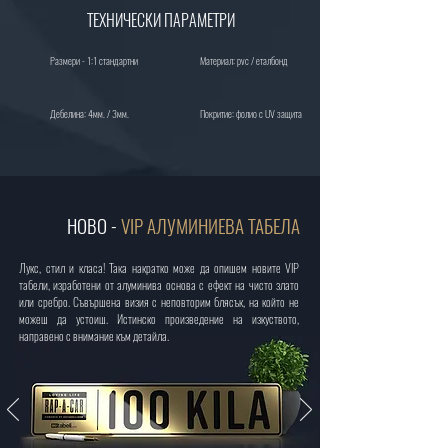
ТЕХНИЧЕСКИ ПАРАМЕТРИ
Размери - 1:1 стандартни
Материал: pvc / еталбонд
Дебелина: 4мм. / 3мм.
Покритие: фолио с UV защита
НОВО -
VIP АЛУМИНИЕВА ТА
БЕЛА
Лукс, стил и класа! Така накратко може да опишем новите VIP
табели, изработени от алуминива основа с ефект на чисто злато
или сребро. Съвършена визия с неповторим блясък, на който не
можеш да устоиш. Истинско произведение на изкуството,
направено с внимание към детайла.