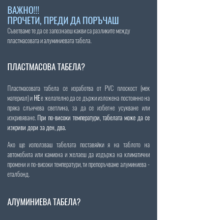
ВАЖНО!!!
ПРОЧЕТИ, ПРЕДИ ДА ПОРЪЧАШ
Съветваме те да се запознаеш какви
са разликите между
пластмасовата и алуминиевата табела.
ПЛАСТМАСОВА ТАБЕ
ЛА?
Пластмасовата табела се изработва от PVC плоскост (мек
материал) и
НЕ
е желателно да се държи изложена постоянно на
пряк
а слънчева светлина, за да се избегне усукване или
изкривяване.
При по-високи температури, табелата може да се
изкриви дори за ден, два.
Ако ще използваш табелата поставяйки я на таблото на
автомобила или камиона и желаеш да издържа на климатични
промени и по-високи температури, ти препоръчваме алуминиева -
еталбонд.
АЛУМИНИЕВА ТАБЕЛА?