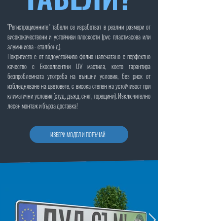
“Регистрационните" табели се изработват в реални размери от
висококачествени и устойчиви плоскости (pvc пластмасова или
алуминиева - еталбонд).
Покритието е от водоустойчиво фолио напечатано с перфектно
качество с Екосолвентни UV мастила, което гарантира
безпроблемната употреба на външни условия, без риск от
избледняване на цветовете, с висока степен на устойчивост при
климатични условия (студ, дъжд, сняг, горещини). Изключително
лесен монтаж и бърза доставка!
ИЗБЕРИ МОДЕЛ И ПОРЪЧАЙ