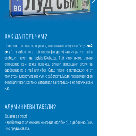
КАК ДА ПОРЪЧАМ?
Попълни бланката за поръчки, като натиснеш бутона "
поръчай
сега
", на избрания от теб модел (по-долу) или изпрати e-mail в
свободен текст на
bgtabeli@abv.bg
. Тъй като имаме лично
отношение към всяка поръчка, винаги изпращаме визия за
одобрение по e-mail или viber. След писмено потвърждение от
твоя страна, пристъпваме към изработката. Моля, проверявай своя
e-mail или viber, които си използвал за изпращане на поръчка към
нас.
АЛУМИНИЕВИ ТАБЕЛИ?
Да, вече са факт!
Изработени от алуминиев композит (еталбонд), с дебелина 3мм.
Виж предимствата: