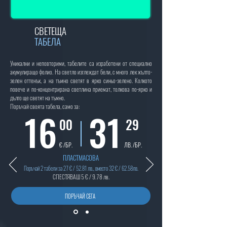
СВЕТЕЩА
ТАБЕЛА
Уникални и неповторими, табелите са изработени от специално
акумулиращо фолио. На светло изглеждат бели, с много лек жълто-
зелен оттенък, а на тъмно светят в ярко синьо-зелено. Колкото
повече и по-концентрирана светлина приемат, толкова по-ярко и
дълго ще светят на тъмно.
Поръчай своята табела, само за:
16
31
00
29
€ /БР.
ЛВ. /БР.
ПЛАСТМАСОВА
Поръчай 2 табели за 27 € / 52.81 лв., вместо 32 € / 62.58лв.
СПЕСТЯВАШ 5 € / 9.78 лв.
ПОРЪЧАЙ СЕГА