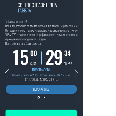
СВЕТЛООТРАЗИТЕЛНА
ТАБЕЛА
Табели за ценители!
Ново предложение за твоята персонална табела. Изработена е с
UV защитен печат върху специално светлоотразително фолио
"ORALITE" с висока степен на рефлективност. Немско качество с
гаранция от производител до 7 години.
Поръчай своята табела, само за:
15
29
00
34
€ /БР.
ЛВ. /БР.
ПЛАСТМАСОВА
Поръчай 2 табели за 26 € / 50,85 лв., вместо 30 € / 58.68лв.
СПЕСТЯВАШ 4.00 € / 7.82 лв.
ПОРЪЧАЙ СЕГА