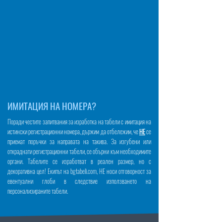
ИМИТАЦИЯ НА НОМЕРА?
Поради честите запитвания за изработка на табели с имитация на
истински регистрационни номера, държим да отбележим, че
НЕ
се
приемат поръчки за направата на такива. За изгубени или
откраднати регистрационни табели, се обърни към необходимите
органи. Табелите се изработват в реален размер, но с
декоративна цел! Екипът на bgtabeli.com, НЕ носи отговорност за
евентуални глоби в следствие използването на
персонализираните табели.