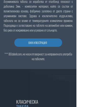
Алуминиевата табела се изработва от еталбонд плоскост с
дебелина 3мм. - композитен материал, който се състои от
полиетиленова основа, фабрично залепена от двете страни с
алуминиеви листове. Здрава и изключително издръжлива,
табелата не се влияе от температурните климатични промени.
Подходяща е за поставане на таблото на автомобил или камион,
без риск от изкривяване или усукване от слънцето.
ВИЖ ИЛЮСТРАЦИЯ
*** BGtabeli.com, не носи отговорност за неправилната употреба
на табелите.
КЛАСИЧЕСКА
ТАБЕЛА